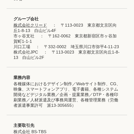
グループ会社
株式会社クリード
： 〒113-0023 東京都文京区向
丘1-8-13 白山ビル4F
市ヶ谷支社
： 〒162-0062 東京都新宿区市ヶ谷加
賀町1-1-1
川口工場
： 〒332-0002 埼玉県川口市弥平4-11-23
株式会社JPC
： 〒113-0023 東京都文京区向丘1-8-
13 白山ビル2F
業務内容
各種媒体におけるデザイン制作／Webサイト制作、CG、
映像、スマートフォンアプリ、電子書籍、各種システム
開発などデジタル業務／企画・提案業務／DTP・各種印
刷業務／人材派遣及び事務局運営、各種管理業務（労働
者派遣事業許可 派13-305655）
主要取引先
株式会社 BS-TBS