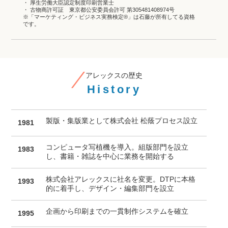
・ 厚生労働大臣認定制度印刷営業士
・ 古物商許可証 東京都公安委員会許可 第305481408974号
※「マーケティング・ビジネス実務検定®」は石藤が所有してる資格
です。
製版・集版業として株式会社 松蔭プロセス設立
1981
コンピュータ写植機を導入。組版部門を設立
1983
し、書籍・雑誌を中心に業務を開始する
株式会社アレックスに社名を変更。DTPに本格
1993
的に着手し、デザイン・編集部門を設立
企画から印刷までの一貫制作システムを確立
1995